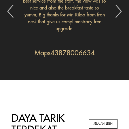
best service from the staff, the view was so
nice and also the breakfast taste so
yumm, Big thanks for Mr. Riksa from fron
desk that give us complimentrary free
upgrade.
Maps43878006634
DAYA TARIK
JELAJAHI LEBIH