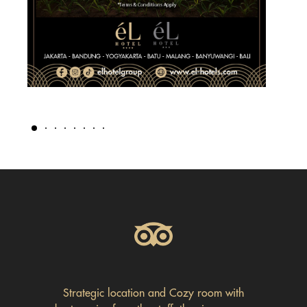
Item
1
of
8
Strategic location and Cozy room with